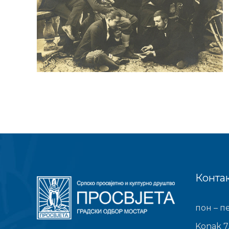
Конта
пон – пе
Konak 7