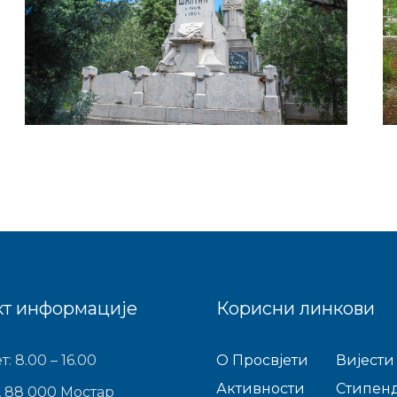
кт информације
Корисни линкови
т: 8.00 – 16.00
O Просвјети
Виjести
Активности
Стипен
, 88 000 Мостар