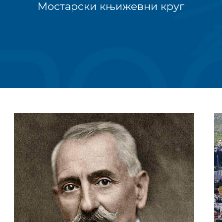
Мостарски књижевни круг