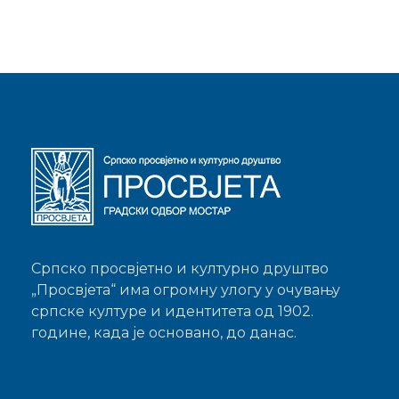
Српско просвјетно и културно друштво
„Просвјета“ има огромну улогу у очувању
српске културе и идентитета од 1902.
године, када је основано, до данас.