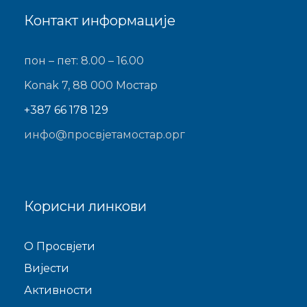
Контакт информације
пон – пет: 8.00 – 16.00
Konak 7, 88 000 Мостар
+387 66 178 129
инфо@просвјетамостар.орг
Корисни линкови
O Просвјети
Виjести
Активности