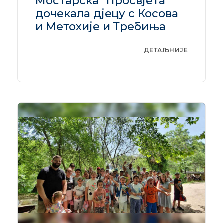
Мостарска ”Просвјета”
дочекала дјецу с Косова
и Метохије и Требиња
ДЕТАЉНИЈЕ