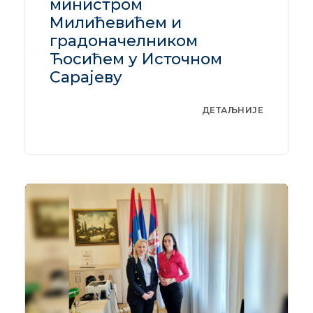
министром
Милићевићем и
градоначелником
Ћосићем у Источном
Сарајеву
ДЕТАЉНИЈЕ