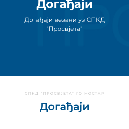
Догађаји
Догађаји везани уз СПКД
"Просвјета"
СПКД "ПРОСВЈЕТА" ГО МОСТАР
Догађаји