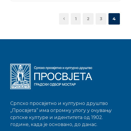
1
2
3
4
Српско просвјетно и културно друштво
„Просвјета“ има огромну улогу у очувању
српске културе и идентитета од 1902.
године, када је основано, до данас.