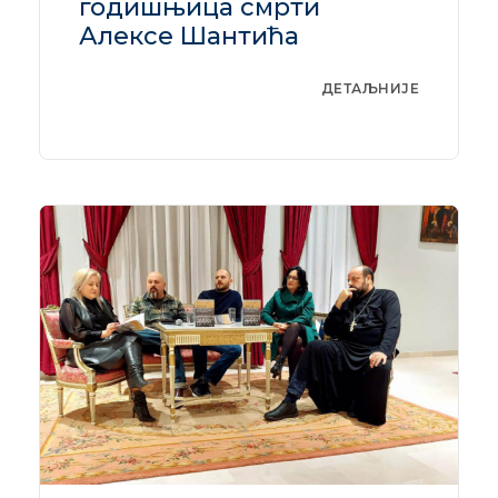
годишњица смрти
Алексе Шантића
ДЕТАЉНИЈЕ