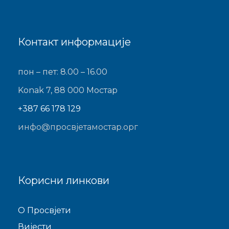
Контакт информације
пон – пет: 8.00 – 16.00
Konak 7, 88 000 Мостар
+387 66 178 129
инфо@просвјетамостар.орг
Корисни линкови
O Просвјети
Виjести