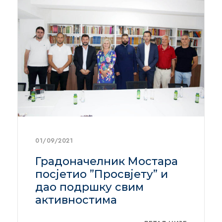
01/09/2021
Градоначелник Мостара
посјетио ”Просвјету” и
дао подршку свим
активностима