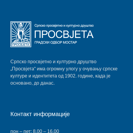
Српско просвјетно и културно друштво
„Просвјета“ има огромну улогу у очувању српске
културе и идентитета од 1902. године, када је
основано, до данас.
Контакт информације
пон – пет: 8.00 – 16.00