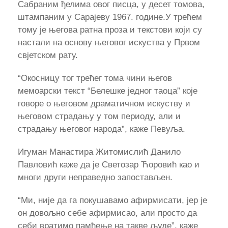
Сабраним ђелима овог писца, у десет томова,
штампаним у Сарајеву 1967. године.У трећем
тому је његова ратна проза и текстови који су
настали на основу његовог искуства у Првом
свјетском рату.
“Окосницу тог трећег тома чини његов
мемоарски текст “Белешке једног таоца” које
говоре о његовом драматичном искуству и
његовом страдању у том периоду, али и
страдању његовог народа”, каже Певуља.
Игуман Манастира Житомислић Данило
Павловић каже да је Светозар Ћоровић као и
многи други неправедно запостављен.
“Ми, није да га покушавамо афирмисати, јер је
он довољно себе афирмисао, али просто да
себи вратимо памћење на такве људе”, каже