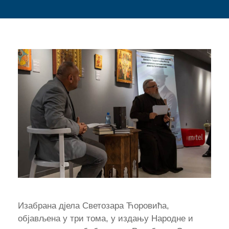
Изабрана дјела Светозара Ћоровића,
објављена у три тома, у издању Народне и