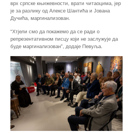
врх српске књижевности, врати читаоцима, јер
је за разлику од Алексе Шантића и Јована
Дучића, маргинализован.
“Хтјели смо да покажемо да се ради о
репрезентативном писцу који не заслужује да
буде маргинализован”, додаје Певуља.