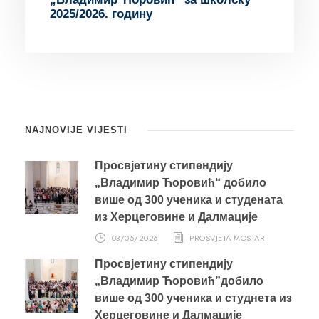
2025/2026. годину
NAJNOVIJE VIJESTI
Просвјетину стипендију
„Владимир Ћоровић“ добило
више од 300 ученика и студената
из Херцеговине и Далмације
03/05/2026
PROSVJETA MOSTAR
Просвјетину стипендију
„Владимир Ћоровић”добило
више од 300 ученика и студнета из
Херцеговине и Далмације