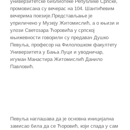
универзитетске библиотеке Републике Српске,
промовисана су вечерас на 104. Шантићевим
вечерима поезије.Представљање је
уприличено у Музеју Житомислић, а о књизи и
улози Светозара Ћоровића у српској
књижевности говорили су предавач Душко
Певуља, професор на Филолошком факултету
Универзитета у Бања Луци и уводничар,
игуман Манастира Житомислић Данило
Павловић.
Певуља наглашава да је основна иницијална
замисао била да се Ћоровић, који спада у сам