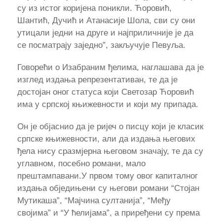
су из истог коријена поникли. Ћоровић,
Шантић, Дучић и Атанасије Шола, сви су они
утицали једни на друге и најприличније је да
се посматрају заједно”, закључује Певуља.
Говорећи о Изабраним ђелима, наглашава да је
изглед издања репрезентативан, те да је
достојан оног статуса који Светозар Ћоровић
има у српској књижевности и који му припада.
Он је објаснио да је ријеч о писцу који је класик
српске књижевности, али да издања његових
ђела нису сразмјерна његовом значају, те да су
углавном, посебно романи, мало
прештампавани.У првом тому овог капиталног
издања обједињени су његови романи “Стојан
Мутикаша”, “Мајчина султанија”, “Међу
својима” и “У ћелијама”, а приређени су према