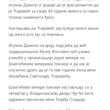
игуман Данило и додаје да је фасцинантно да
је Ћоровић за своје 43 године живота оставио
толика знаменита ђела.
Наглашава да Ћоровић заслужује много више
од онога што му се поклања.
Игуман Данило на крају подсјећа да већ
традиционално Музеј Житомислић узима
учешће у организацији једне вечери на
Шантићевим вечерима поезије и да им је
изузетно драго да је то ове године била вече
посвећена Светозару Ћоровићу.
Шантићеве вечери поезије настављају се у
четвртак у Владичанском двору гђе ће бити
одржано пјесничко вече Ђорђа Сладоја.