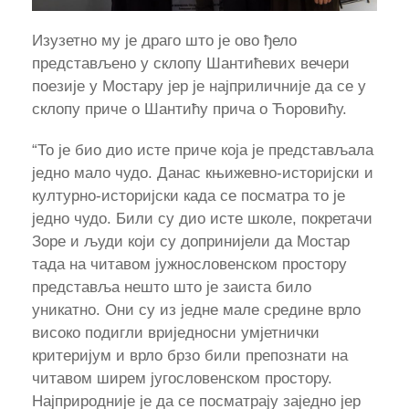
Изузетно му је драго што је ово ђело
представљено у склопу Шантићевих вечери
поезије у Мостару јер је најприличније да се у
склопу приче о Шантићу прича о Ћоровићу.
“То је био дио исте приче која је представљала
једно мало чудо. Данас књижевно-историјски и
културно-историјски када се посматра то је
једно чудо. Били су дио исте школе, покретачи
Зоре и људи који су допринијели да Мостар
тада на читавом јужнословенском простору
представља нешто што је заиста било
уникатно. Они су из једне мале средине врло
високо подигли вриједносни умјетнички
критеријум и врло брзо били препознати на
читавом ширем југословенском простору.
Најприродније је да се посматрају заједно јер