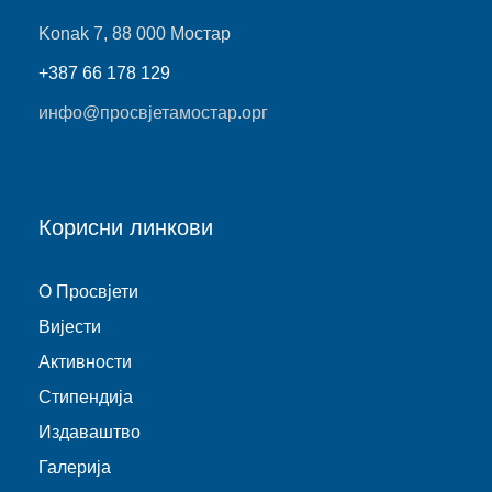
Konak 7, 88 000 Мостар
+387 66 178 129
инфо@просвјетамостар.орг
Корисни линкови
O Просвјети
Виjести
Активности
Стипендија
Издаваштво
Галерија