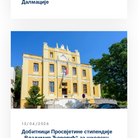
Далмације
15/04/2026
Добитници Просвјетине стипендије
„Владимир Ћоровић“ за школску