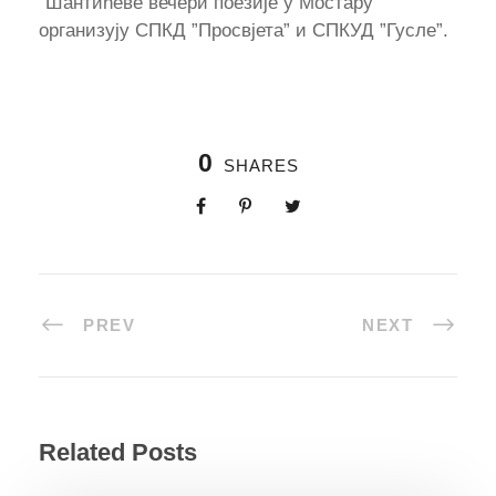
”Шантићеве вечери поезије у Мостару
организују СПКД ”Просвјета” и СПКУД ”Гусле”.
0
SHARES
PREV
NEXT
Related Posts