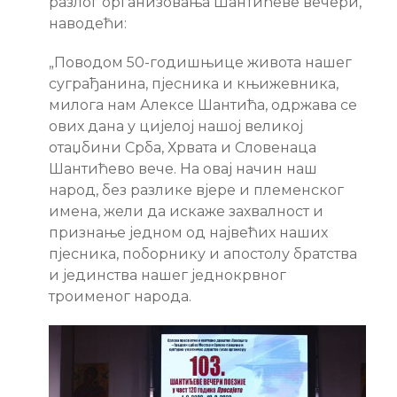
разлог организовања Шантићеве вечери,
наводећи:
„Поводом 50-годишњице живота нашег
суграђанина, пјесника и књижевника,
милога нам Алексе Шантића, одржава се
ових дана у цијелој нашој великој
отаџбини Срба, Хрвата и Словенаца
Шантићево вече. На овај начин наш
народ, без разлике вјере и племенског
имена, жели да искаже захвалност и
признање једном од највећих наших
пјесника, поборнику и апостолу братства
и јединства нашег једнокрвног
троименог народа.