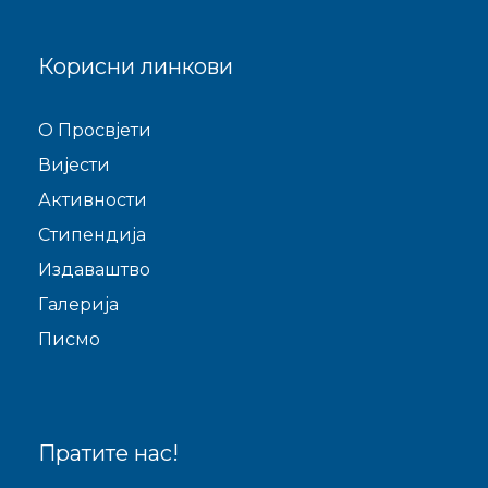
Корисни линкови
O Просвјети
Виjести
Активности
Стипендија
Издаваштво
Галерија
Писмо
Пратите нас!