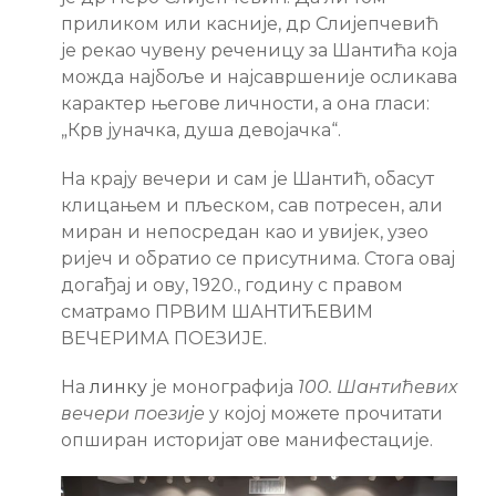
приликом или касније, др Слијепчевић
је рекао чувену реченицу за Шантића која
можда најбоље и најсавршеније осликава
карактер његове личности, а она гласи:
„Крв јуначка, душа девојачка“.
На крају вечери и сам је Шантић, обасут
клицањем и пљеском, сав потресен, али
миран и непосредан као и увијек, узео
ријеч и обратио се присутнима. Стога овај
догађај и ову, 1920., годину с правом
сматрамо ПРВИМ ШАНТИЋЕВИМ
ВЕЧЕРИМА ПОЕЗИЈЕ.
На
линку
је монографија
100. Шантићевих
вечери поезије
у којој можете прочитати
опширан историјат ове манифестације.