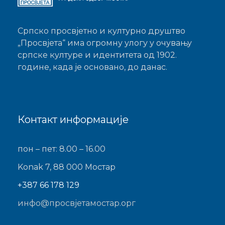
Српско просвјетно и културно друштво
„Просвјета“ има огромну улогу у очувању
српске културе и идентитета од 1902.
године, када је основано, до данас.
Контакт информације
пон – пет: 8.00 – 16.00
Konak 7, 88 000 Мостар
+387 66 178 129
инфо@просвјетамостар.орг