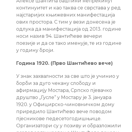
Алексе Шантића баштини непрекинут
континуитет и као таква се сврстава у ред
најстаријих књижевних манифестација
ових простора. С тим у вези донесена је
одлука да манифестација од 2013. године
носи назив 94. Шантићеве вечери
поезије и да се тако именује, те из године
у годину броји.
Година 1920. (Прво Шантићево вече)
У знак захвалности за све што је учинио у
борби за дуго чекану слободу и
афирмацију Мостара, Српско пјевачко
друштво „Гусле“ у Мостару је 3. јануара
1920. у Официрско-чиновничком дому
приредило Шантићево вече поводом
пјесникове педесетогодишњице.
Организатори су у позиву и образложили