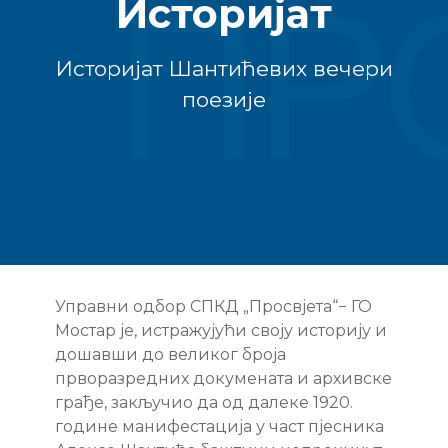
Историјат
Историјат Шантићевих вечери
поезије
Управни одбор СПКД „Просвјета“− ГО
Мостар је, истражујући своју историју и
дошавши до великог броја
прворазредних докумената и архивске
грађе, закључио да од далеке 1920.
године манифестација у част пјесника