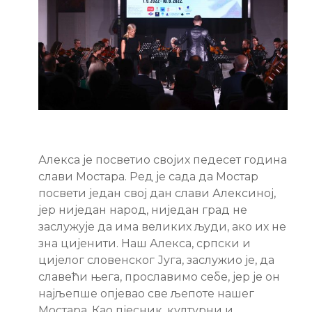
Алекса је посветио својих педесет година
слави Мостара. Ред је сада да Мостар
посвети један свој дан слави Алексиној,
јер ниједан народ, ниједан град не
заслужује да има великих људи, ако их не
зна цијенити. Наш Алекса, српски и
цијелог словенског Југа, заслужио је, да
славећи њега, прославимо себе, јер је он
најљепше опјевао све љепоте нашег
Мостара. Као пјесник, културни и