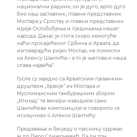
национални радник, он је дуго, врло дуго
био наш заставник, главни представник
Мостара у Српству и главни представник
идеје Ослобођења и Уједињења нашег
народа. Данас је стога скоро немогуће
наћи просвјећеног Србина и Хрвата, да
изговарајући ријеч Мостар, не помисли
на Алексу Шантића – а то је његова и наша
слава највећа“.
Гусле су заједно са Хрватским пјевачким
друштвом „Хрвоје“ из Мостара и
Муслиманским тамбурашким збором
„Итихад“ те вечери изводиле само
Шантићеве композиције и говорило се
искључиво о Алекси Шантићу.
Предавање и бесједу о пјеснику одржао
је др Перо Слијепчевић. Да ли том