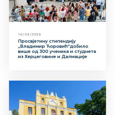
16/04/2026
Просвјетину стипендију
„Владимир Ћоровић”добило
више од 300 ученика и студнета
из Херцеговине и Далмације