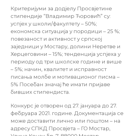
Критеријуми за додјелу Просвјетине
стипендије “Владимир Ћоровић” су:
успјех у школи/факултету – 50%;
економска ситуација у породици – 25 %;
повезаност и активност у српској
заједници у Мостару, долини Неретве и
Херцеговини – 15%; тенденција успјеха у
периоду од три школске године и више
– 5%; начин, квалитет и исправност
писања молбе и мотивационог писма –
5% Посебан значај ће имати пријаве
бивших стипендиста.
Конкурс је отворен од 27. јануара до 27.
фебруара 2021. године. Документација се
може доставити лично или поштом – на
адресу СПКД Просвјета – ГО Мостар,
Улица Конак бр. 7, 88000 Мостар.