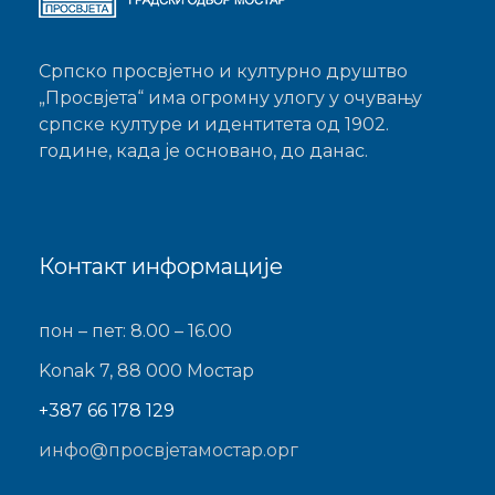
Српско просвјетно и културно друштво
„Просвјета“ има огромну улогу у очувању
српске културе и идентитета од 1902.
године, када је основано, до данас.
Контакт информације
пон – пет: 8.00 – 16.00
Konak 7, 88 000 Мостар
+387 66 178 129
инфо@просвјетамостар.орг