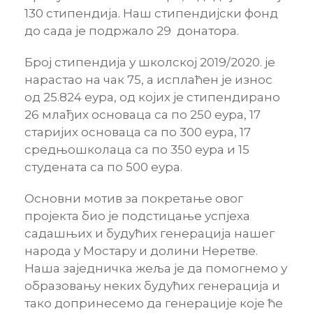
130 стипендија. Наш стипендијски фонд
до сада је подржало 29 донатора.
Број стипендија у школској 2019/2020. је
нарастао на чак 75, а исплаћен је износ
од 25.824 еура, од којих је стипендирано
26 млађих основаца са по 250 еура, 17
старијих основаца са по 300 еура, 17
средњошколаца са по 350 еура и 15
студената са по 500 еура.
Основни мотив за покретање овог
пројекта био је подстицање успјеха
садашњих и будућих генерација нашег
народа у Мостару и долини Неретве.
Наша заједничка жеља је да помогнемо у
образовању неких будућих генерација и
тако допринесемо да генерације које ће