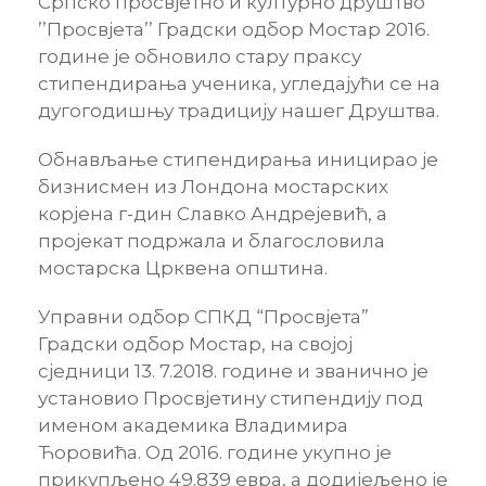
Српско просвјетно и културно друштво
’’Просвјета’’ Градски одбор Мостар 2016.
године је обновило стару праксу
стипендирања ученика, угледајући се на
дугогодишњу традицију нашег Друштва.
Обнављање стипендирања иницирао је
бизнисмен из Лондона мостарских
корјена г-дин Славко Андрејевић, а
пројекат подржала и благословила
мостарска Црквена општина.
Управни одбор СПКД “Просвјета”
Градски одбор Мостар, на својој
сједници 13. 7.2018. године и званично је
установио Просвјетину стипендију под
именом академика Владимира
Ћоровића. Од 2016. године укупно је
прикупљено 49.839 евра, а додијељено је