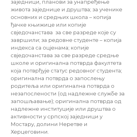
заједници, планови за унапређење
живота заједнице и друштва; за ученике
основних и средњих школа – копија
ђачке књижице или копије
свједочанстава за све разреде које су
завршили; за редовне студенте – копија
индекса са оцјенама; копије
свједочанстава за све разреде средње
школе и оригинална потврда факултета
која потврђује статус редовног студента;
оригинална потврда о запослењу
родитеља или оригинална потврда о
незапослености (од надлежне службе за
запошљавање); оригинална потврда од
надлежне институције или друштва о
активности у српској заједници у
Мостару, долини Неретве и
Херцеговини.