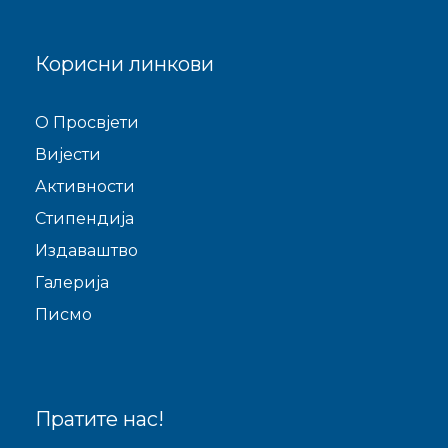
Корисни линкови
O Просвјети
Виjести
Активности
Стипендија
Издаваштво
Галерија
Писмо
Пратите нас!