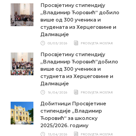
Просвјетину стипендију
„Владимир Ћоровић“ добило
више од 300 ученика и
студената из Херцеговине и
Далмације
03/05/2026
PROSVJETA MOSTAR
Просвјетину стипендију
„Владимир Ћоровић”добило
више од 300 ученика и
студнета из Херцеговине и
Далмације
16/04/2026
PROSVJETA MOSTAR
Добитници Просвјетине
стипендије „Владимир
Ћоровић“ за школску
2025/2026. годину
15/04/2026
PROSVJETA MOSTAR