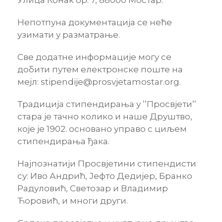
Непотпуна документација се неће
узимати у разматрање.
Све додатне информације могу се
добити путем електронске поште на
мејл: stipendije@prosvjetamostar.org.
Традиција стипендирања у ’’Просвјети’’
стара је тачно колико и наше Друштво,
које је 1902. основано управо с циљем
стипендирања ђака.
Најпознатији Просвјетини стипендисти
су: Иво Андрић, Јефто Дедијер, Бранко
Радуловић, Светозар и Владимир
Ћоровић, и многи други.