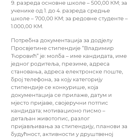
9. разреда основне школе – 500,00 КМ; за
ученике од 1. до 4. разреда средње
школе – 700,00 КМ; за редовне студенте –
1.000,00 КМ.
Потребна документација за додјелу
Просвјетине стипендије “Владимир
Ћоровић” је: молба – име кандидата, име
једног родитеља, презиме, адреса
становања, адреса електронске поште,
број телефона, за коју категорију
стипендије се конкурише, која
документација се прилаже, датум и
мјесто пријаве, својеручни потпис
кандидата; мотивационо писмо –
детаљан животопис, разлог
пријављивања за стипендију, планови за
будућност, активности у друштвеној