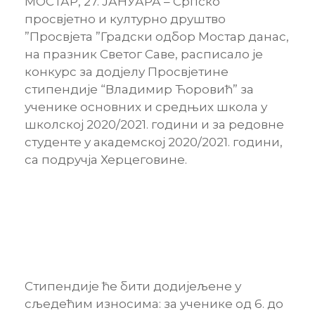
МОСТАР, 27. ЈАНУАРА – Српско
просвјетно и културно друштво
”Просвјета ”Градски одбор Мостар данас,
на празник Светог Саве, расписало је
конкурс за додјелу Просвјетине
стипендије “Владимир Ћоровић” за
ученике основних и средњих школа у
школској 2020/2021. години и за редовне
студенте у академској 2020/2021. години,
са подручја Херцеговине.
Стипендије ће бити додијељене у
сљедећим износима: за ученике од 6. до