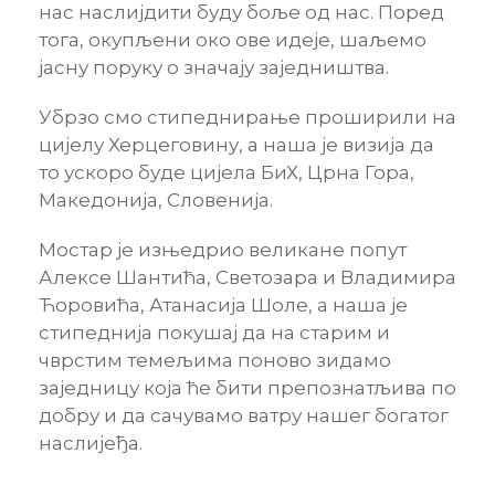
нас наслијдити буду боље од нас. Поред
тога, окупљени око ове идеје, шаљемо
јасну поруку о значају заједништва.
Убрзо смо стипеднирање проширили на
цијелу Херцеговину, а наша је визија да
то ускоро буде цијела БиХ, Црна Гора,
Македонија, Словенија.
Мостар је изњедрио великане попут
Алексе Шантића, Светозара и Владимира
Ћоровића, Атанасија Шоле, а наша је
стипеднија покушај да на старим и
чврстим темељима поново зидамо
заједницу која ће бити препознатљива по
добру и да сачувамо ватру нашег богатог
наслијеђа.