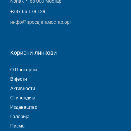
Konak 7, 88 000 Мостар
+387 66 178 129
инфо@просвјетамостар.орг
Корисни линкови
O Просвјети
Виjести
Активности
Стипендија
Издаваштво
Галерија
Писмо