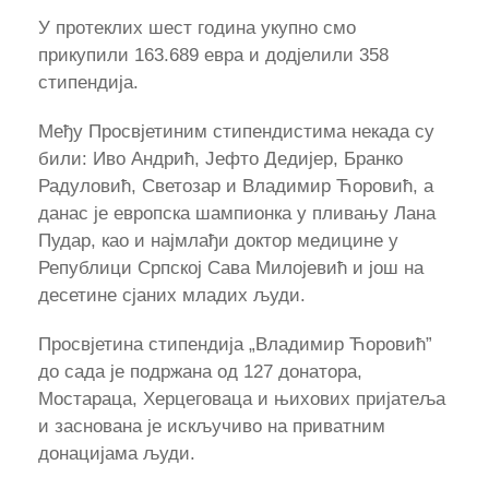
У протеклих шест година укупно смо
прикупили 163.689 евра и додјелили 358
стипендија.
Међу Просвјетиним стипендистима некада су
били: Иво Андрић, Јефто Дедијер, Бранко
Радуловић, Светозар и Владимир Ћоровић, а
данас је европска шампионка у пливању Лана
Пудар, као и најмлађи доктор медицине у
Републици Српској Сава Милојевић и још на
десетине сјаних младих људи.
Просвјетина стипендија „Владимир Ћоровић”
до сада је подржана од 127 донатора,
Мостараца, Херцеговаца и њихових пријатеља
и заснована је искључиво на приватним
донацијама људи.