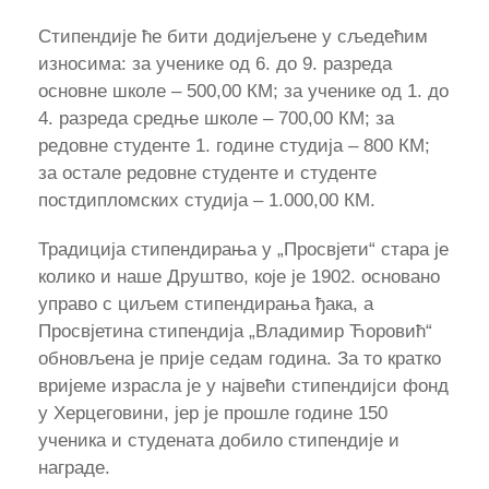
Стипендије ће бити додијељене у сљедећим
износима: за ученике од 6. до 9. разреда
основне школе – 500,00 КМ; за ученике од 1. до
4. разреда средње школе – 700,00 КМ; за
редовне студенте 1. године студија – 800 КМ;
за остале редовне студенте и студенте
постдипломских студија – 1.000,00 КМ.
Традиција стипендирања у „Просвјети“ стара је
колико и наше Друштво, које је 1902. основано
управо с циљем стипендирања ђака, а
Просвјетина стипендија „Владимир Ћоровић“
обновљена је прије седам година. За то кратко
вријеме израсла је у највећи стипендијси фонд
у Херцеговини, јер је прошле године 150
ученика и студената добило стипендије и
награде.