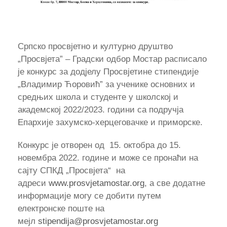
Српско просвјетно и културно друштво
„Просвјета” – Градски одбор Мостар расписало
је конкурс за додјелу Просвјетине стипендије
„Владимир Ћоровић” за ученике основних и
средњих школа и студенте у школској и
академској 2022/2023. години са подручја
Епархије захумско-херцеговачке и приморске.
Конкурс је отворен од 15. октобра до 15.
новембра 2022. године и може се пронаћи на
сајту СПКД „Просвјета“ на
адреси
www.prosvjetamostar.org
, а све додатне
информације могу се добити путем
електронске поште на
мејл
stipendija@prosvjetamostar.org