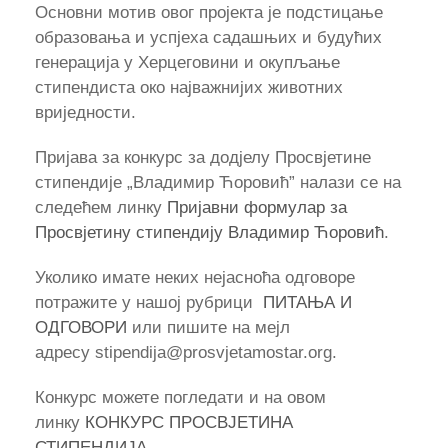
Основни мотив овог пројекта је подстицање
образовања и успјеха садашњих и будућих
генерација у Херцеговини и окупљање
стипендиста око најважнијих животних
вриједности.
Пријава за конкурс за додјелу Просвјетине
стипендије „Владимир Ћоровић” налази се на
следећем линку
Пријавни формулар за
Просвјетину стипендију Владимир Ћоровић
.
Уколико имате неких нејасноћа одговоре
потражите у нашој рубрици
ПИТАЊА И
ОДГОВОРИ
или пишите на мејл
адресу stipendija@prosvjetamostar.org.
Конкурс можете погледати и на овом
линку
КОНКУРС ПРОСВЈЕТИНА
СТИПЕНДИЈА.