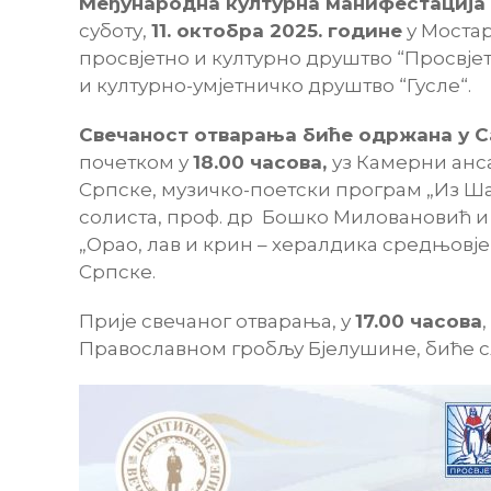
Међународна културна манифест
a
ција
суботу,
11. октобра 2025.
г
одине
у Мостар
просвјетно и културно друштво “Просвјет
и културно-умјетничко друштво “Гусле“.
Свечаност отварања биће одржана у С
почетком у
18.00 часова
,
уз Камерни ан
Српске, музичко-поетски програм „Из Ша
солиста, проф. др Бошко Миловановић и
„Орао, лав и крин – хералдика средњовј
Српске.
Прије свечаног отварања, у
17.00 часова
Православном гробљу Бјелушине, биће с