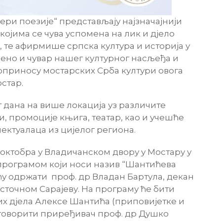
ри поезије“ представљају најзначајнији
којима се чува успомена на лик и дјело
те афирмише српска култура и историја у
мено и чувар нашег културног насљеђа и
доприносу мостарских Срба култури овога
стар.
т дана на више локација уз различите
и, промоције књига, театар, као и учешће
ектуалаца из цијелог региона.
. октобра у Владичанском двору у Мостару у
 програмом који носи назив “Шантићева
ићу одржати проф. др Владан Бартула, декан
сточном Сарајеву. На програму ће бити
х дјела Алексе Шантића (приповијетке и
е говорити приређивач проф. др Душко