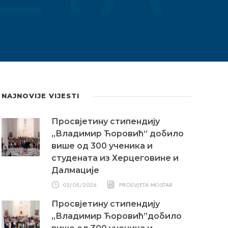
NAJNOVIJE VIJESTI
Просвјетину стипендију
„Владимир Ћоровић“ добило
више од 300 ученика и
студената из Херцеговине и
Далмације
03/05/2026
PROSVJETA MOSTAR
Просвјетину стипендију
„Владимир Ћоровић”добило