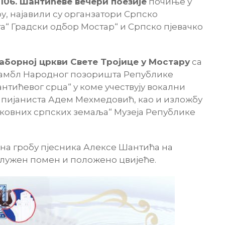
106. Шантиће
ве
вечери поезије
почиње у
у, најавили су органзатори Српско
а“ Градски одбор Мостар“ и Српско пјевачко
аборној цркви Свете Тројице у Мостару
са
самбл Народног позоришта Републике
нтићевог срца“ у коме учествују вокални
 пијаниста Адем Мехмедовић, као и изложбу
ековних српских земаља“ Музеја Републике
, на гробу пјесника Алексе Шантића на
лужен помен и положено цвијеће.