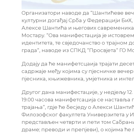
Организатори наводе да “Шантићеве вече
културни догађај Срба у Федерацији БиХ, 
Алексе Шантића и његових савременика, 
Мостару. “Ова манифестација је истовре
идентитета, те свједочанство о трајном 
града“, наводе из СПКД “Просвјета“ ГО Мо
Додају да ће манифетсцаија трајати десе
садржаје међу којима су пјесничке вечер
пјесника, књижевника, умјетника и интел
Другог дана манифестације, у недјељу 12
19.00 часова манифетсација се наставља
трајања“, гдје ће бесједу о Алекси Шант
Филозофског факултета Универзитета у И
представљен четврти и пети том Сабрани
драме; преводи и препјеви), о којима ћ