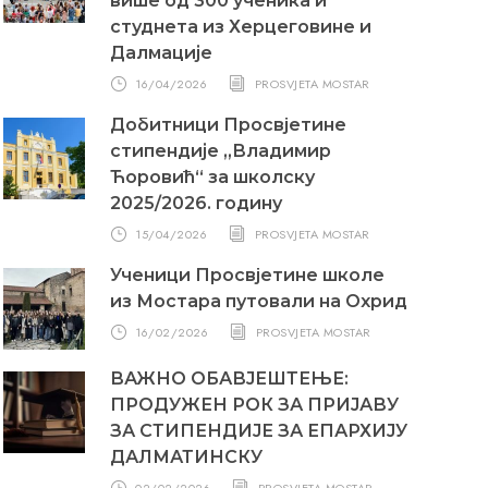
више од 300 ученика и
студнета из Херцеговине и
Далмације
16/04/2026
PROSVJETA MOSTAR
Добитници Просвјетине
стипендије „Владимир
Ћоровић“ за школску
2025/2026. годину
15/04/2026
PROSVJETA MOSTAR
Ученици Просвјетине школе
из Мостара путовали на Охрид
16/02/2026
PROSVJETA MOSTAR
ВАЖНО ОБАВЈЕШТЕЊЕ:
ПРОДУЖЕН РОК ЗА ПРИЈАВУ
ЗА СТИПЕНДИЈЕ ЗА ЕПАРХИЈУ
ДАЛМАТИНСКУ
02/02/2026
PROSVJETA MOSTAR