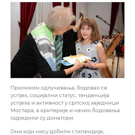
Приликом одлучивања, бодовао се
успјех, социјални статус, тенденција
успјеха и активност у српској заједници
Мостара, а критерије и начин бодовања
одредили су донатори.
Они који нису добили стипендије,