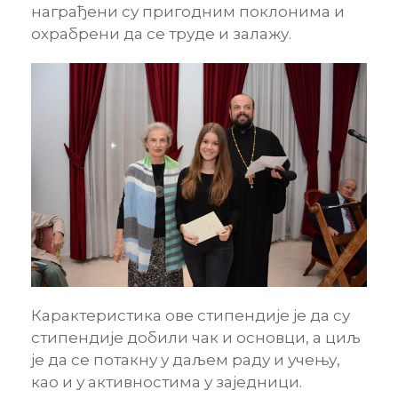
награђени су пригодним поклонима и
охрабрени да се труде и залажу.
Карактеристика ове стипендије је да су
стипендије добили чак и основци, а циљ
је да се потакну у даљем раду и учењу,
као и у активностима у заједници.