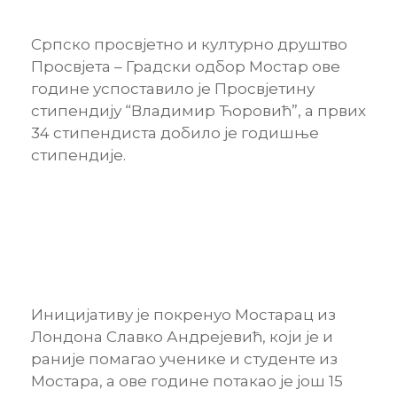
Српско просвјетно и културно друштво
Просвјета – Градски одбор Мостар ове
године успоставило је Просвјетину
стипендију “Владимир Ћоровић”, а првих
34 стипендиста добило је годишње
стипендије.
Иницијативу је покренуо Мостарац из
Лондона Славко Андрејевић, који је и
раније помагао ученике и студенте из
Мостара, а ове године потакао је још 15