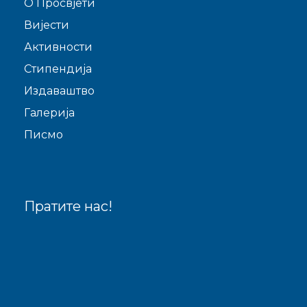
O Просвјети
Виjести
Активности
Стипендија
Издаваштво
Галерија
Писмо
Пратите нас!