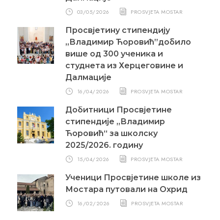
03/05/2026
PROSVJETA MOSTAR
Просвјетину стипендију
„Владимир Ћоровић”добило
више од 300 ученика и
студнета из Херцеговине и
Далмације
16/04/2026
PROSVJETA MOSTAR
Добитници Просвјетине
стипендије „Владимир
Ћоровић“ за школску
2025/2026. годину
15/04/2026
PROSVJETA MOSTAR
Ученици Просвјетине школе из
Мостара путовали на Охрид
16/02/2026
PROSVJETA MOSTAR