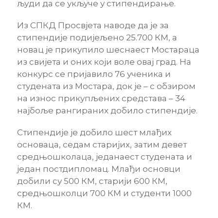
људи да се укључе у стипендирање.
Из СПКД Просвјета наводе да је за
стипендије подијељено 25.700 КМ, а
новац је прикупило шеснаест Мостараца
из свијета и оних који воле овај град. На
конкурс се пријавило 76 ученика и
студената из Мостара, док је – с обзиром
на износ прикупљених средстава – 34
најбоље рангираних добило стипендије.
Стипендије је добило шест млађих
основаца, седам старијих, затим девет
средњошколаца, једанаест студената и
један постдипломац. Млађи основци
добили су 500 КМ, старији 600 КМ,
средњошколци 700 КМ и студенти 1000
КМ.