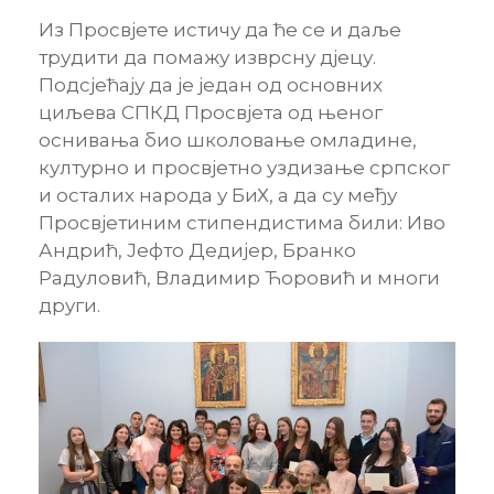
Из Просвјете истичу да ће се и даље
трудити да помажу изврсну дјецу.
Подсјећају да је један од основних
циљева СПКД Просвјета од њеног
оснивања био школовање омладине,
културно и просвјетно уздизање српског
и осталих народа у БиХ, а да су међу
Просвјетиним стипендистима били: Иво
Андрић, Јефто Дедијер, Бранко
Радуловић, Владимир Ћоровић и многи
други.