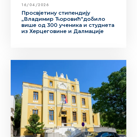
16/04/2026
Просвјетину стипендију
„Владимир Ћоровић”добило
више од 300 ученика и студнета
из Херцеговине и Далмације