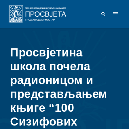
Просвјетина
школа почела
радионицом и
представљањем
књиге “100
Сизифових