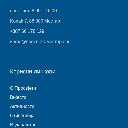
пон – пет: 8.00 – 16.00
Konak 7, 88 000 Мостар
+387 66 178 129
инфо@просвјетамостар.орг
Корисни линкови
O Просвјети
Виjести
Активности
Стипендија
Издаваштво