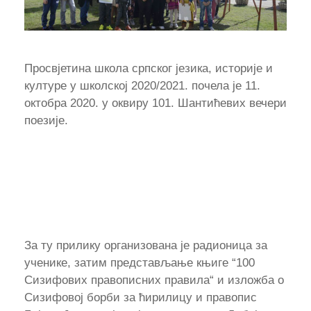
Просвјетина школа српског језика, историје и
културе у школској 2020/2021. почела је 11.
октобра 2020. у оквиру 101. Шантићевих вечери
поезије.
За ту прилику организована је радионица за
ученике, затим представљање књиге “100
Сизифових правописних правила“ и изложба о
Сизифовој борби за ћирилицу и правопис