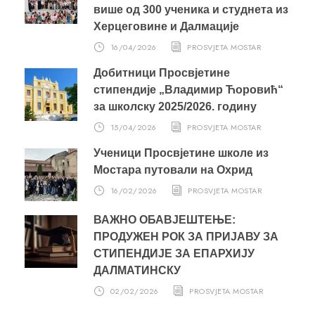
више од 300 ученика и студнета из
Херцеговине и Далмације
16/04/2026
PROSVJETA MOSTAR
Добитници Просвјетине
стипендије „Владимир Ћоровић“
за школску 2025/2026. годину
15/04/2026
PROSVJETA MOSTAR
Ученици Просвјетине школе из
Мостара путовали на Охрид
16/02/2026
PROSVJETA MOSTAR
ВАЖНО ОБАВЈЕШТЕЊЕ:
ПРОДУЖЕН РОК ЗА ПРИЈАВУ ЗА
СТИПЕНДИЈЕ ЗА ЕПАРХИЈУ
ДАЛМАТИНСКУ
02/02/2026
PROSVJETA MOSTAR