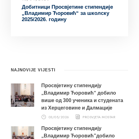
Добитници Просвјетине стипендије
„Владимир Ћоровић“ за школску
2025/2026. годину
NAJNOVIJE VIJESTI
Просвјетину стипендију
„Владимир Ћоровић“ добило
више од 300 ученика и студената
из Херцеговине и Далмације
03/05/2026
PROSVJETA MOSTAR
Просвјетину стипендију
„Владимир Ћоровић”добило