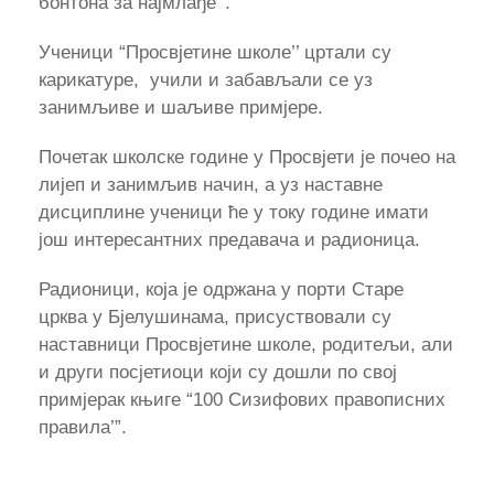
бонтона за најмлађе’’.
Ученици “Просвјетине школе’’ цртали су
карикатуре, учили и забављали се уз
занимљиве и шаљиве примјере.
Почетак школске године у Просвјети је почео на
лијеп и занимљив начин, а уз наставне
дисциплине ученици ће у току године имати
још интересантних предавача и радионица.
Радионици, која је одржана у порти Старе
црква у Бјелушинама, присуствовали су
наставници Просвјетине школе, родитељи, али
и други посјетиоци који су дошли по свој
примјерак књиге “100 Сизифових правописних
правила’”.