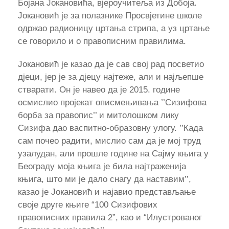
Бојана Јокановића, вјероучитеља из Добоја.
Јокановић је за полазнике Просвјетине школе
одржао радионицу цртања стрипа, а уз цртање
се говорило и о правописним правилима.
Јокановић је казао да је сав свој рад посветио
дјеци, јер је за дјецу најтеже, али и најљепше
стварати. Он је навео да је 2015. године
осмислио пројекат описмењивања ’’Сизифова
борба за правопис’’ и митолошком лику
Сизифа дао васпитно-образовну улогу. ’’Када
сам почео радити, мислио сам да је мој труд
узалудан, али прошле године на Сајму књига у
Београду моја књига је била најтраженија
књига, што ми је дало снагу да наставим’’,
казао је Јокановић и најавио представљање
своје друге књиге “100 Сизифових
правописних правила 2”, као и “Илустрованог