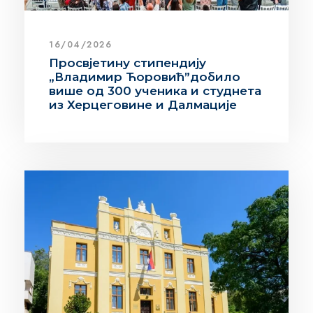
16/04/2026
Просвјетину стипендију
„Владимир Ћоровић”добило
више од 300 ученика и студнета
из Херцеговине и Далмације