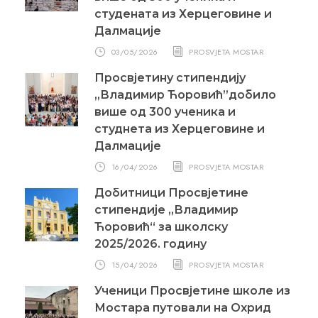
студената из Херцеговине и
Далмације
03/05/2026
PROSVJETA MOSTAR
Просвјетину стипендију
„Владимир Ћоровић”добило
више од 300 ученика и
студнета из Херцеговине и
Далмације
16/04/2026
PROSVJETA MOSTAR
Добитници Просвјетине
стипендије „Владимир
Ћоровић“ за школску
2025/2026. годину
15/04/2026
PROSVJETA MOSTAR
Ученици Просвјетине школе из
Мостара путовали на Охрид