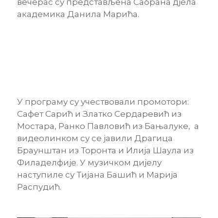
вечерас су представљена Сабрана дјела
академика Данила Марића.
У програму су учествовали промотори:
Сафет Сарић и Златко Сердаревић из
Мостара, Ранко Павловић из Бањалуке, а
видеолинком су се јавили Драгица
Браунштан из Торонта и Илија Шаула из
Филаделфије. У музичком дијелу
наступиле су Тијана Башић и Марија
Распудић.