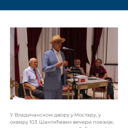
У Владичанском двору у Мостару, у
оквиру 103. Шантићевих вечери поезије,