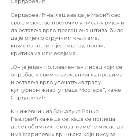
Сердаревић.
Сердаревић наглашава да је Марић сво
своје искуство преточио у писану ријеч и
да оставља врло драгоцјена штива, било
да је ријеч о стручним књигама,
књижевности, пјесништву, прози,
критикама или есејима.
„Он је један поливалентан писац који се
опробао у свим књижевним жанровима
и оставља врло упечатљив траг у
културном животу града Мостара“, каже
Сердаревић.
Књижевник из Бањалуке Ранко
Павловић каже да се, када се погледа
десет обимних томова, намеће мисао да
има Марићевих вршњака који нису за