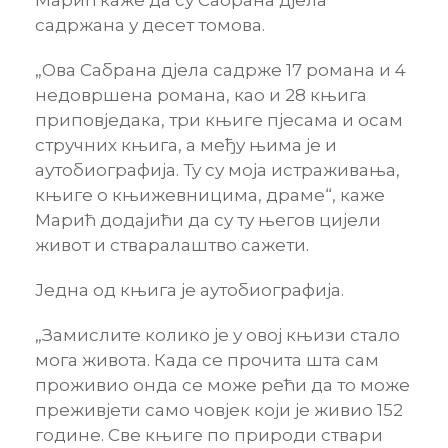
садржана у десет томова.
„Ова Сабрана дјела садрже 17 романа и 4
недовршена романа, као и 28 књига
приповједака, три књиге пјесама и осам
стручних књига, а међу њима је и
аутобиографија. Ту су моја истраживања,
књиге о књижевницима, драме“, каже
Марић додајићи да су ту његов цијели
живот и стваралаштво сажети.
Једна од књига је аутобиографија.
„Замислите колико је у овој књизи стало
мога живота. Када се прочита шта сам
проживио онда се може рећи да то може
преживјети само човјек који је живио 152
године. Све књиге по природи ствари