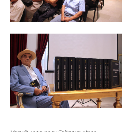
Марић каже да су Сабрана дјела