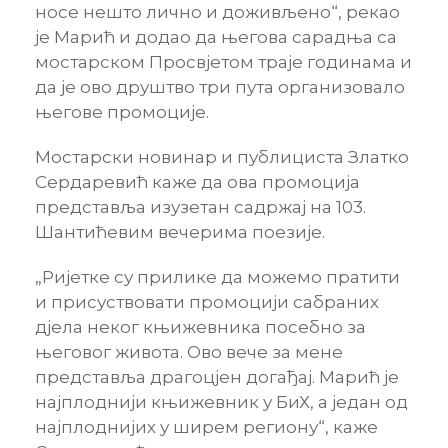
носе нешто лично и доживљено“, рекао
је Марић и додао да његова сарадња са
мостарском Просвјетом траје годинама и
да је ово друштво три пута организовало
његове промоције.
Мостарски новинар и публициста Златко
Сердаревић каже да ова промоција
представља изузетан садржај на 103.
Шантићевим вечерима поезије.
„Ријетке су прилике да можемо пратити
и присуствовати промоцији сабраних
дјела неког књижевника посебно за
његовог живота. Ово вече за мене
представља драгоцјен догађај. Марић је
најплоднији књижевник у БиХ, а један од
најплоднијих у ширем региону“, каже