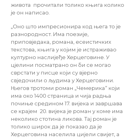
живота прочитали толико књига колико
је он написао.
„Оно што импресионира код њега то је
разнородност. Има поезије,
приповједака, романа, есеистичких
текстова, књига у којим је истраживао
културно наслијеђе Херцеговине. У
цјелини посматрано он би се могао
сврстати у писце који су вјерно
свједочили о људима у Херцеговини.
Његов тротоми роман „Чемерика“ који
има око 1400 страница и чија радња
почиње средином 17. вијека и завршава
се крајем 20. вијека је роман у коме има
неколико стотина ликова. Тај роман је
толико широк да је показао да је
Херцеговина населила цијели свијет, а