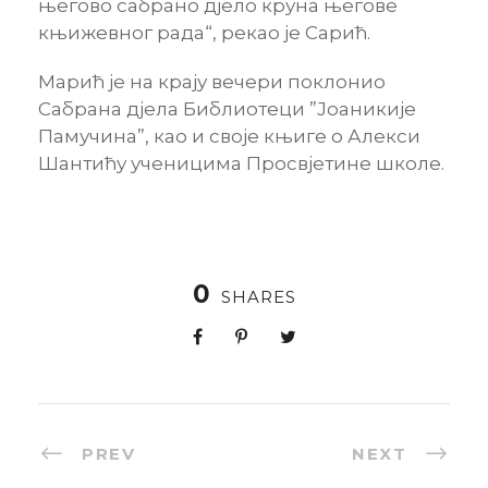
његово сабрано дјело круна његове
књижевног рада“, рекао је Сарић.
Марић је на крају вечери поклонио
Сабрана дјела Библиотеци ”Јоаникије
Памучина”, као и своје књиге о Алекси
Шантићу ученицима Просвјетине школе.
0
SHARES
PREV
NEXT