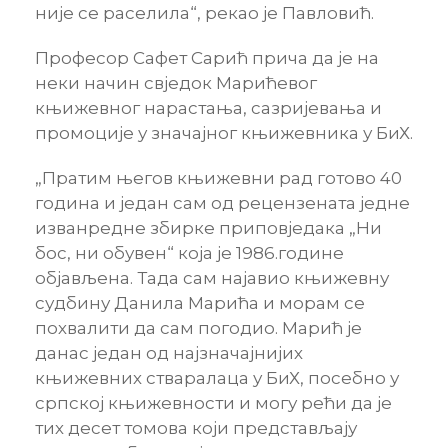
није се раселила“, рекао је Павловић.
Професор Сафет Сарић прича да је на
неки начин свједок Марићевог
књижевног нарастања, сазријевања и
промоције у значајног књижевника у БиХ.
„Пратим његов књижевни рад готово 40
година и један сам од рецензената једне
изванредне збирке приповједака „Ни
бос, ни обувен“ која је 1986.године
објављена. Тада сам најавио књижевну
судбину Данила Марића и морам се
похвалити да сам погодио. Марић је
данас један од најзначајнијих
књижевних стваралаца у БиХ, посебно у
српској књижевности и могу рећи да је
тих десет томова који представљају