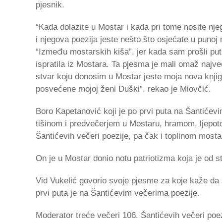
pjesnik.
“Kada dolazite u Mostar i kada pri tome nosite nje
i njegova poezija jeste nešto što osjećate u pun
“Između mostarskih kiša”, jer kada sam prošli put d
ispratila iz Mostara. Ta pjesma je mali omaž na
stvar koju donosim u Mostar jeste moja nova knjiga
posvećene mojoj ženi Duški”, rekao je Miovčić.
Boro Kapetanović koji je po prvi puta na Šantićev
tišinom i predvečerjem u Mostaru, hramom, ljep
Šantićevih večeri poezije, pa čak i toplinom mosta
On je u Mostar donio notu patriotizma koja je od 
Vid Vukelić govorio svoje pjesme za koje kaže da s
prvi puta je na Šantićevim večerima poezije.
Moderator treće večeri 106. Šantićevih večeri poezi