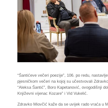
“Šantićeve večeri poezije”, 106. po redu, nastav
pjesničkom večeri na kojoj su učestvovali Zdravko
“Aleksa Šantić”, Boro Kapetanović, ovogodišnji do
Književni vijenac Kozare” i Vid Vukelić.
Zdravko Miovčić kaže da se uvijek rado vraća u Most