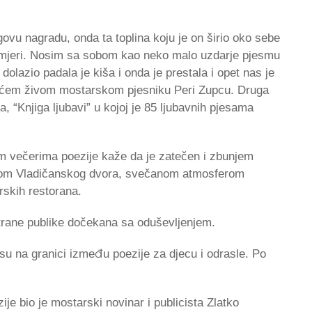
govu nagradu, onda ta toplina koju je on širio oko sebe
oj mjeri. Nosim sa sobom kao neko malo uzdarje pjesmu
olazio padala je kiša i onda je prestala i opet nas je
jvećem živom mostarskom pjesniku Peri Zupcu. Druga
, “Knjiga ljubavi” u kojoj je 85 ljubavnih pjesama
im večerima poezije kaže da je zatečen i zbunjem
otom Vladičanskog dvora, svečanom atmosferom
rskih restorana.
strane publike dočekana sa oduševljenjem.
u na granici između poezije za d‌jecu i odrasle. Po
je bio je mostarski novinar i publicista Zlatko