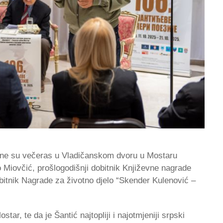
ljene su večeras u Vladičanskom dvoru u Mostaru
 Miovčić, prošlogodišnji dobitnik Književne nagrade
bitnik Nagrade za životno d‌jelo “Skender Kulenović –
ar, te da je Šantić najtopliji i najotmjeniji srpski