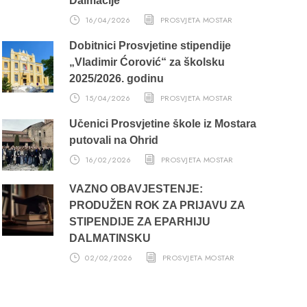
Dalmacije
16/04/2026
PROSVJETA MOSTAR
Dobitnici Prosvjetine stipendije
„Vladimir Ćorović“ za školsku
2025/2026. godinu
15/04/2026
PROSVJETA MOSTAR
Učenici Prosvjetine škole iz Mostara
putovali na Ohrid
16/02/2026
PROSVJETA MOSTAR
VAŽNO OBAVJEŠTENJE:
PRODUŽEN ROK ZA PRIJAVU ZA
STIPENDIJE ZA EPARHIJU
DALMATINSKU
02/02/2026
PROSVJETA MOSTAR