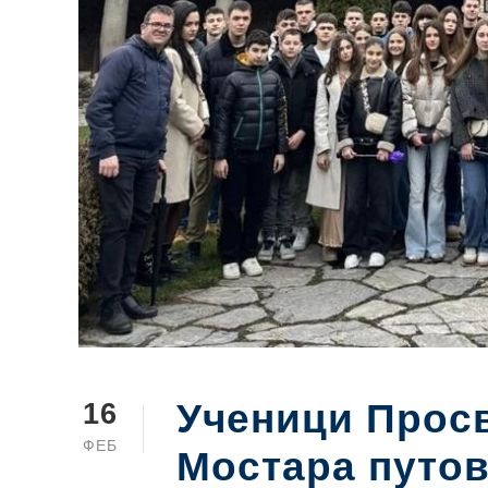
Ученици Просв
16
ФЕБ
Мостара путов