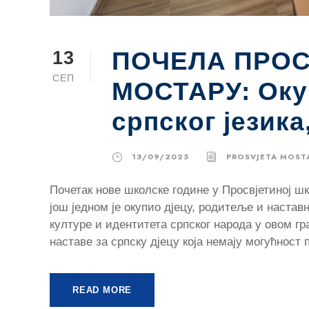
ПОЧЕЛА ПРОС
13
СЕП
МОСТАРУ: Оку
српског језика
13/09/2025
PROSVJETA MOST
Почетак нове школске године у Просвјетиној шк
још једном је окупио дјецу, родитеље и настав
културе и идентитета српског народа у овом гр
наставе за српску дјецу која немају могућност 
READ MORE