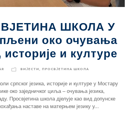
ВЈЕТИНА ШКОЛА У
пљени око очувања
, историје и културе
AR
ВИЈЕСТИ
,
ПРОСВЈЕТИНА ШКОЛА
оли српског језика, историје и културе у Мостару
нике око заједничког циља – очувања језика,
аду. Просвјетина школа дјелује као вид допунске
похађања наставе на матерњем језику у...