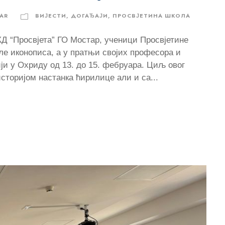
AR
ВИЈЕСТИ
,
ДОГАЂАЈИ
,
ПРОСВЈЕТИНА ШКОЛА
Д “Просвјета” ГО Мостар, ученици Просвјетине
оле иконописа, а у пратњи својих професора и
ији у Охриду од 13. до 15. фебруара. Циљ овог
торијом настанка ћирилице али и са...