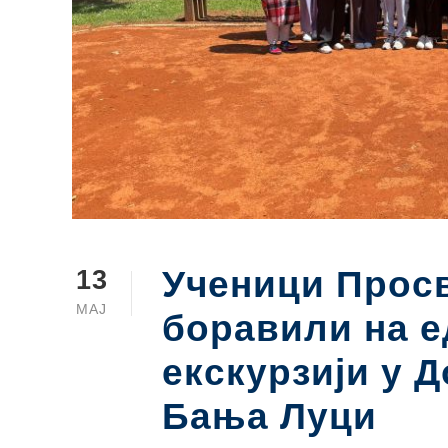
Ученици Просв
13
МАЈ
боравили на е
екскурзији у 
Бања Луци