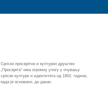
Српско просвјетно и културно друштво
„Просвјета“ има огромну улогу у очувању
српске културе и идентитета од 1902. године,
када је основано, до данас.