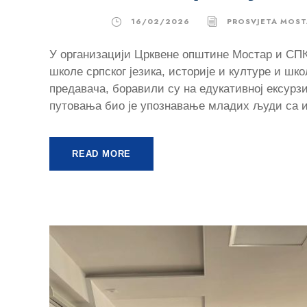
16/02/2026
PROSVJETA MOST
У организацији Црквене општине Мостар и СПК
школе српског језика, историје и културе и шк
предавача, боравили су на едукативној ексурз
путовања био је упознавање младих људи са ис
READ MORE