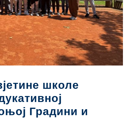
јетине школе
дукативној
Доњој Градини и