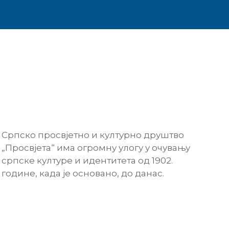
Српско просвјетно и културно друштво
„Просвјета“ има огромну улогу у очувању
српске културе и идентитета од 1902.
године, када је основано, до данас.