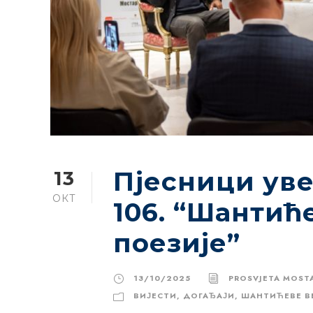
Пјесници ув
13
ОКТ
106. “Шантић
поезије”
13/10/2025
PROSVJETA MOST
ВИЈЕСТИ
,
ДОГАЂАЈИ
,
ШАНТИЋЕВЕ В