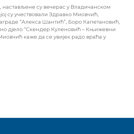
у, настављене су вечерас у Владичанском
јој су учествовали Здравко Миовчић,
раде “Алекса Шантић”, Боро Капетановић,
но д‌јело “Скендер Куленовић – Књижевни
Миовчић каже да се увијек радо враћа у