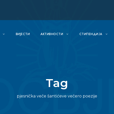
ВИJЕСТИ
АКТИВНОСТИ
СТИПЕНДИЈА
Tag
pjesnička veče šantićeve večero poezije