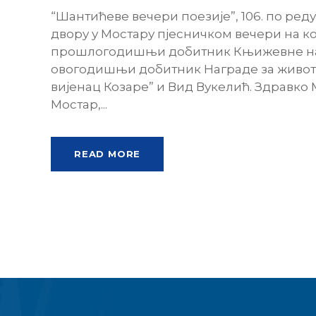
“Шантићеве вечери поезије”, 106. по ред
двору у Мостару пјесничком вечери на ко
прошлогодишњи добитник Књижевне наг
овогодишњи добитник Награде за живот
вијенац Козаре” и Вид Вукелић. Здравко 
Мостар,...
READ MORE