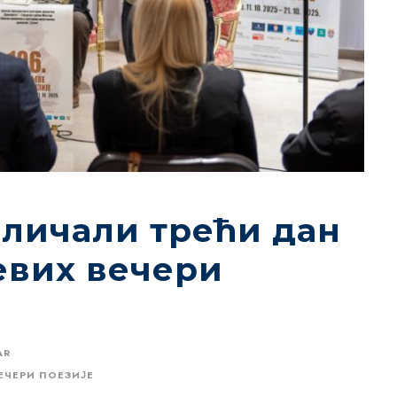
еличали трећи дан
евих вечери
AR
ЕЧЕРИ ПОЕЗИЈЕ