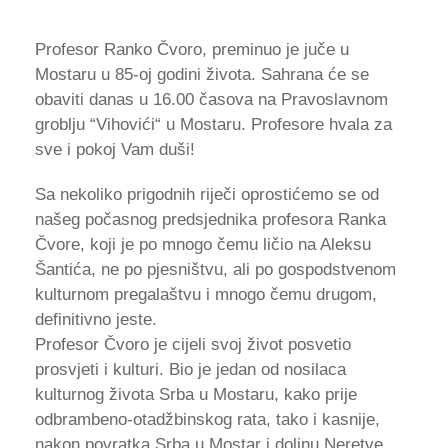
Profesor Ranko Čvoro, preminuo je juče u
Mostaru u 85-oj godini života. Sahrana će se
obaviti danas u 16.00 časova na Pravoslavnom
groblju “Vihovići“ u Mostaru. Profesore hvala za
sve i pokoj Vam duši!
Sa nekoliko prigodnih riječi oprostićemo se od
našeg počasnog predsjednika profesora Ranka
Čvore, koji je po mnogo čemu ličio na Aleksu
Šantića, ne po pjesništvu, ali po gospodstvenom
kulturnom pregalaštvu i mnogo čemu drugom,
definitivno jeste.
Profesor Čvoro je cijeli svoj život posvetio
prosvjeti i kulturi. Bio je jedan od nosilaca
kulturnog života Srba u Mostaru, kako prije
odbrambeno-otadžbinskog rata, tako i kasnije,
nakon povratka Srba u Mostar i dolinu Neretve.