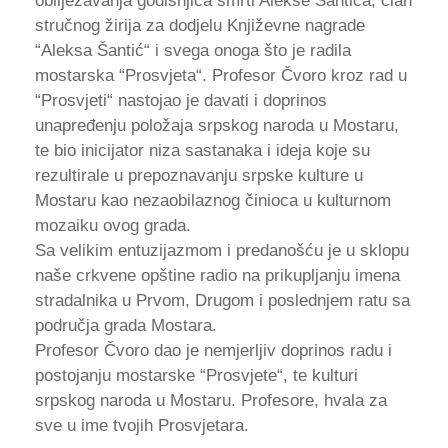
obilježavanja godišnjica smrti Alekse Šantića, član
stručnog žirija za dodjelu Književne nagrade
“Aleksa Šantić“ i svega onoga što je radila
mostarska “Prosvjeta“. Profesor Čvoro kroz rad u
“Prosvjeti“ nastojao je davati i doprinos
unapređenju položaja srpskog naroda u Mostaru,
te bio inicijator niza sastanaka i ideja koje su
rezultirale u prepoznavanju srpske kulture u
Mostaru kao nezaobilaznog činioca u kulturnom
mozaiku ovog grada.
Sa velikim entuzijazmom i predanošću je u sklopu
naše crkvene opštine radio na prikupljanju imena
stradalnika u Prvom, Drugom i poslednjem ratu sa
područja grada Mostara.
Profesor Čvoro dao je nemjerljiv doprinos radu i
postojanju mostarske “Prosvjete“, te kulturi
srpskog naroda u Mostaru. Profesore, hvala za
sve u ime tvojih Prosvjetara.