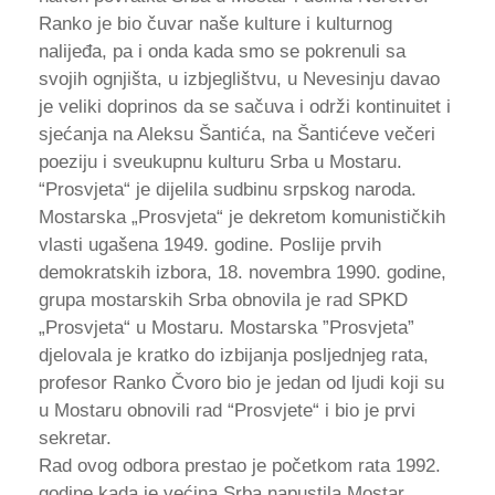
Ranko je bio čuvar naše kulture i kulturnog
nalijeđa, pa i onda kada smo se pokrenuli sa
svojih ognjišta, u izbjeglištvu, u Nevesinju davao
je veliki doprinos da se sačuva i održi kontinuitet i
sjećanja na Aleksu Šantića, na Šantićeve večeri
poeziju i sveukupnu kulturu Srba u Mostaru.
“Prosvjeta“ je dijelila sudbinu srpskog naroda.
Mostarska „Prosvjeta“ je dekretom komunističkih
vlasti ugašena 1949. godine. Poslije prvih
demokratskih izbora, 18. novembra 1990. godine,
grupa mostarskih Srba obnovila je rad SPKD
„Prosvjeta“ u Mostaru. Mostarska ”Prosvjeta”
djelovala je kratko do izbijanja posljednjeg rata,
profesor Ranko Čvoro bio je jedan od ljudi koji su
u Mostaru obnovili rad “Prosvjete“ i bio je prvi
sekretar.
Rad ovog odbora prestao je početkom rata 1992.
godine kada je većina Srba napustila Mostar.