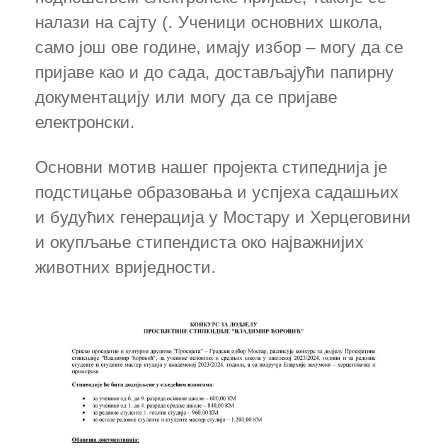
налази на сајту (. Ученици основних школа,
само још ове године, имају избор – могу да се
пријаве као и до сада, достављајући папирну
документацију или могу да се пријаве
електронски.
Основни мотив нашег пројекта стипеднија је
подстицање образовања и успјеха садашњих
и будућих генерација у Mостару и Херцеговини
и окупљање стипендиста око најважнијих
животних вриједности.