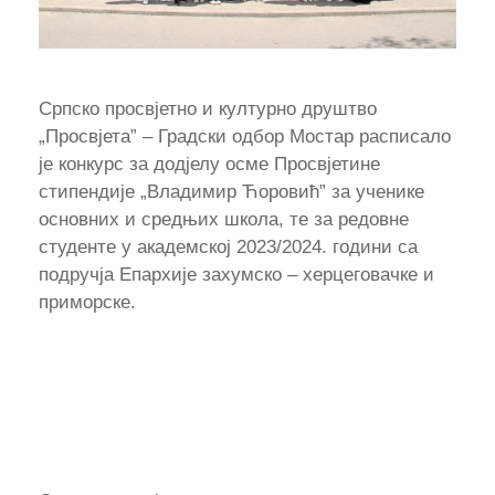
Српско просвјетно и културно друштво
„Просвјета” – Градски одбор Мостар расписало
је конкурс за додјелу осме Просвјетине
стипендије „Владимир Ћоровић” за ученике
основних и средњих школа, те за редовне
студенте у академској 2023/2024. години са
подручја Епархије захумско – херцеговачке и
приморске.