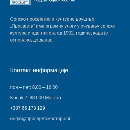
Српско просвјетно и културно друштво
„Просвјета“ има огромну улогу у очувању српске
културе и идентитета од 1902. године, када је
основано, до данас.
Контакт информације
пон – пет: 8.00 – 16.00
Konak 7, 88 000 Мостар
+387 66 178 129
инфо@просвјетамостар.орг