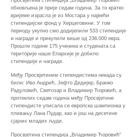
Просвјетина стипендија „Владимир Ћоровић“
обновљена је прије седам година. За то кратко
вријеме израсла је из Мостара у највећи
стипендијски фонд у Херцеговини. У том
периоду укупно смо додијелили 533 стипендије
и награде и прикупили више од 236.000 евра.
Прошле године 175 ученика и студената са
територије наше Епархије je добило
стипендије и награде.
Међу Просвјетиним стипендистима некада су
били: Иво Андрић, Јефто Дедијер, Бранко
Радуловић, Светозар и Владимир Ћоровић, а
протеклих седам година међу Просвјетине
стипендисте уписала се европска шампионка у
пливању Лана Пудар, као и још на десетине
сјаjних младих људи.
Просвјетина стипендија „Владимир Ћоровић”