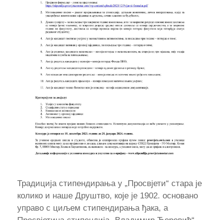
Традиција стипендирања у „Просвјети“ стара је
колико и наше Друштво, које је 1902. основано
управо с циљем стипендирања ђака, а