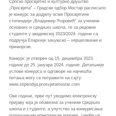
Српско просвјетно и културно друштво
„Просвјета” – Градски одбор Мостар расписало
је конкурс за додјелу осме Просвјетине
стипендије „Владимир Ћоровић” за ученике
основних и средњих школа, те за редовне
студенте у академској 2023/2024. години са
подручја Епархије захумско – херцеговачке и
приморске.
Конкурс је отворен од 15. децембра 2023.
године до 25. јануара 2024. године. Детаљније
услове конкурса и одговоре на најчешћа
питања могу се потражити на сајту:
www.stipendija.prosvjetamostar.com
Ове године, први пут уводимо електронску
пријаву која је обавезна за ученике средњих
школа и студенте, а упутство за конкурисање
подношењем електронске пријаве, такође се