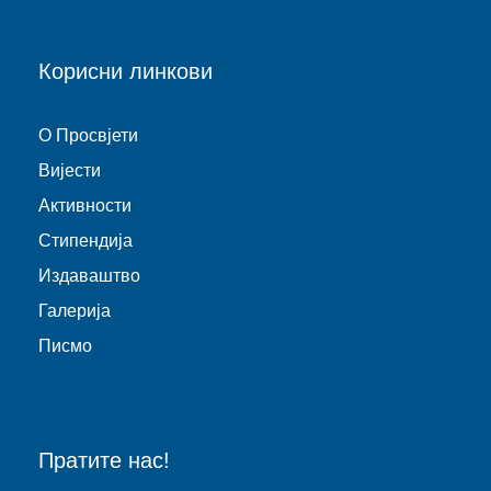
Корисни линкови
O Просвјети
Виjести
Активности
Стипендија
Издаваштво
Галерија
Писмо
Пратите нас!