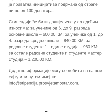
је приватна иницијатива подржана од страnе
више од 130 донатора.
Стипендије ће бити додијељене у сљедећим
износима: за ученике од 6. до 9. разреда
основне школе – 600,00 КМ; за ученике од 1. до
4. разреда средње школе – 840,00 КМ; за
редовне студенте 1. године студија – 960 КМ;
за остале редовне студенте и студенте мастер
студија – 1.200,00 КМ.
Додатне иформације могу се добити на нашем
сајту или путем имејла:
info@stipendija.prosvjetamostar.com.