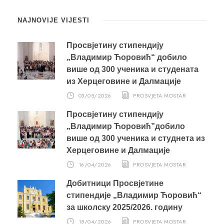
NAJNOVIJE VIJESTI
Просвјетину стипендију
„Владимир Ћоровић“ добило
више од 300 ученика и студената
из Херцеговине и Далмације
03/05/2026
PROSVJETA MOSTAR
Просвјетину стипендију
„Владимир Ћоровић”добило
више од 300 ученика и студнета из
Херцеговине и Далмације
16/04/2026
PROSVJETA MOSTAR
Добитници Просвјетине
стипендије „Владимир Ћоровић“
за школску 2025/2026. годину
15/04/2026
PROSVJETA MOSTAR