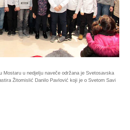
 u Mostaru u nedjelju naveče održana je Svetosavska
tira Žitomislić Danilo Pavlović koji je o Svetom Savi