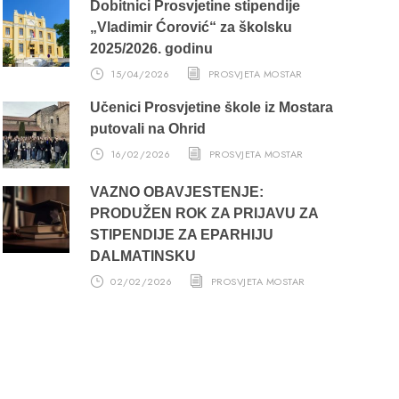
Dobitnici Prosvjetine stipendije
„Vladimir Ćorović“ za školsku
2025/2026. godinu
15/04/2026
PROSVJETA MOSTAR
Učenici Prosvjetine škole iz Mostara
putovali na Ohrid
16/02/2026
PROSVJETA MOSTAR
VAŽNO OBAVJEŠTENJE:
PRODUŽEN ROK ZA PRIJAVU ZA
STIPENDIJE ZA EPARHIJU
DALMATINSKU
02/02/2026
PROSVJETA MOSTAR