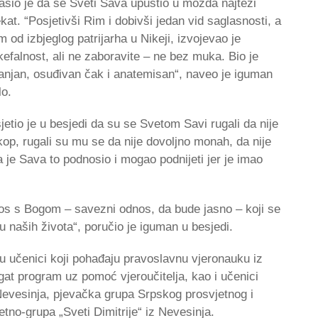
asio je da se Sveti Sava upustio u možda najteži
kat. “Posjetivši Rim i dobivši jedan vid saglasnosti, a
m od izbjeglog patrijarha u Nikeji, izvojevao je
kefalnost, ali ne zaboravite – ne bez muka. Bio je
anjan, osuđivan čak i anatemisan“, naveo je iguman
lo.
jetio je u besjedi da su se Svetom Savi rugali da nije
kop, rugali su mu se da nije dovoljno monah, da nije
 da je Sava to podnosio i mogao podnijeti jer je imao
nos s Bogom – savezni odnos, da bude jasno – koji se
ju naših života“, poručio je iguman u besjedi.
 učenici koji pohađaju pravoslavnu vjeronauku iz
ogat program uz pomoć vjeroučitelja, kao i učenici
vesinja, pjevačka grupa Srpskog prosvjetnog i
tno-grupa „Sveti Dimitrije“ iz Nevesinja.