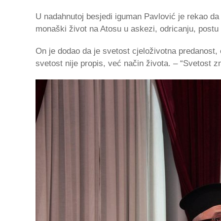
U nadahnutoj besjedi iguman Pavlović je rekao da 
monaški život na Atosu u askezi, odricanju, postu i
On je dodao da je svetost cjeloživotna predanost,
svetost nije propis, već način života. – “Svetost zn