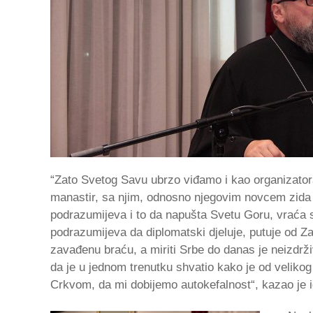
“Zato Svetog Savu ubrzo viđamo i kao organizatora
manastir, sa njim, odnosno njegovim novcem zida
podrazumijeva i to da napušta Svetu Goru, vraća s
podrazumijeva da diplomatski djeluje, putuje od Za
zavađenu braću, a miriti Srbe do danas je neizdrž
da je u jednom trenutku shvatio kako je od velikog
Crkvom, da mi dobijemo autokefalnost“, kazao je 