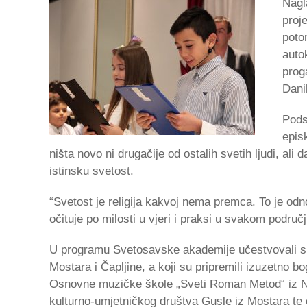
Nagl
proje
poto
auto
prog
Dani
Pods
epis
ništa novo ni drugačije od ostalih svetih ljudi, ali
istinsku svetost.
“Svetost je religija kakvoj nema premca. To je od
očituje po milosti u vjeri i praksi u svakom područ
U programu Svetosavske akademije učestvovali su
Mostara i Čapljine, a koji su pripremili izuzetno b
Osnovne muzičke škole „Sveti Roman Metod“ iz Ne
kulturno-umjetničkog društva Gusle iz Mostara te e