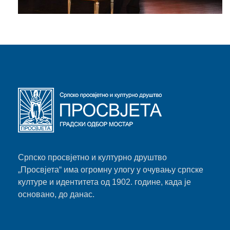
Српско просвјетно и културно друштво
„Просвјета“ има огромну улогу у очувању српске
културе и идентитета од 1902. године, када је
основано, до данас.