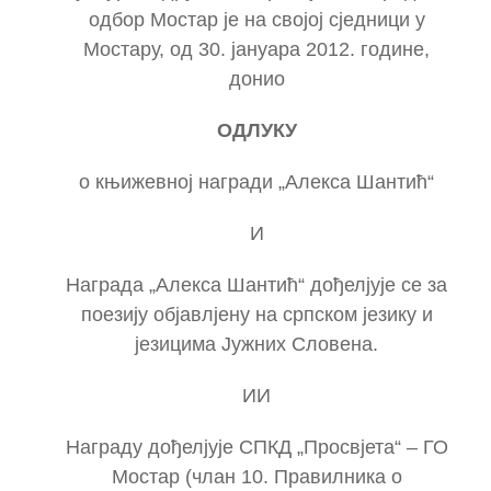
одбор Мостар је на својој сједници у
Мостару, од 30. јануара 2012. године,
донио
ОДЛУКУ
о књижевној награди „Алекса Шантић“
И
Награда „Алекса Шантић“ дођелјује се за
поезију објавлјену на српском језику и
језицима Јужних Словена.
ИИ
Награду дођелјује СПКД „Просвјета“ – ГО
Мостар (члан 10. Правилника о