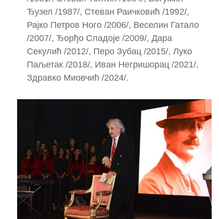
Ђузел /1987/, Стеван Раичковић /1992/,
Рајко Петров Ного /2006/, Веселин Гатало
/2007/, Ђорђо Сладоје /2009/, Дара
Секулић /2012/, Перо Зубац /2015/, Луко
Паљетак /2018/, Иван Негришорац /2021/,
Здравко Миовчић /2024/.