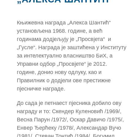
Књижевна награда „Алекса Шантић“
установљена 1968. године, а већ
годинама додјељују je „Просвјета“ и
„Гусле“. Награда је заштићена у Институту
за интелектуално власништво БиХ, а
Управни одбор „Просвјете“ је 2012.
године, донио нову одлуку, као и
Правилник о додјели ове престижне
пјесничке награде.
До сада је петнаест пјесника добило ову
награду и то: Скендер Куленовић /1969/,
Весна Парун /1972/, Оскар Давичо /1975/,
Енвер Ђерћеку /1978/, Александар Вучо
/1981/, Стеван Тонтић /1984/, Богумил