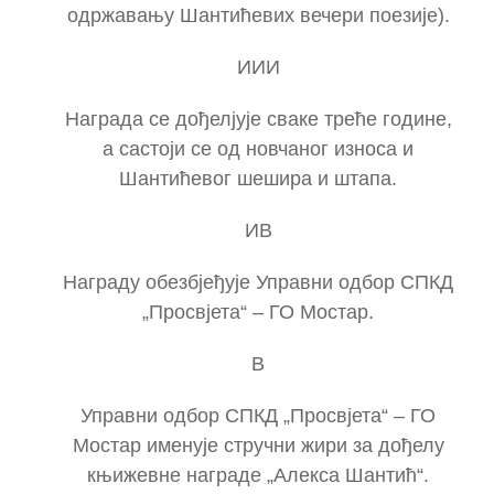
одржавању Шантићевих вечери поезије).
ИИИ
Награда се дођелјује сваке треће године,
а састоји се од новчаног износа и
Шантићевог шешира и штапа.
ИВ
Награду обезбјеђује Управни одбор СПКД
„Просвјета“ – ГО Мостар.
В
Управни одбор СПКД „Просвјета“ – ГО
Мостар именује стручни жири за дођелу
књижевне награде „Алекса Шантић“.