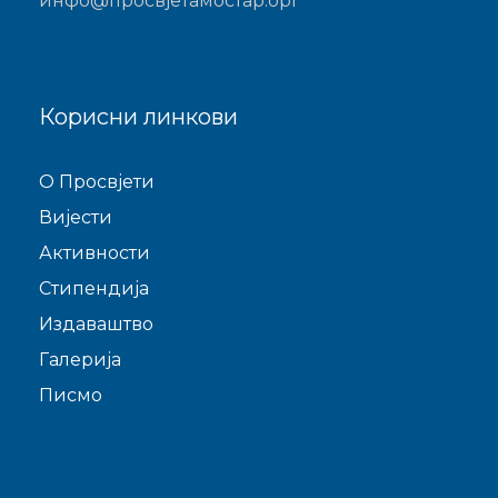
инфо@просвјетамостар.орг
Корисни линкови
O Просвјети
Виjести
Активности
Стипендија
Издаваштво
Галерија
Писмо