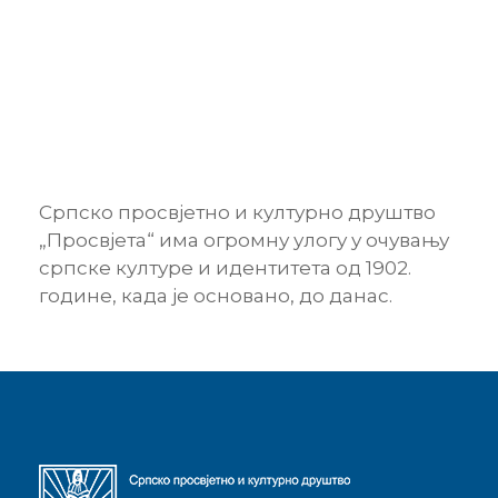
Српско просвјетно и културно друштво
„Просвјета“ има огромну улогу у очувању
српске културе и идентитета од 1902.
године, када је основано, до данас.