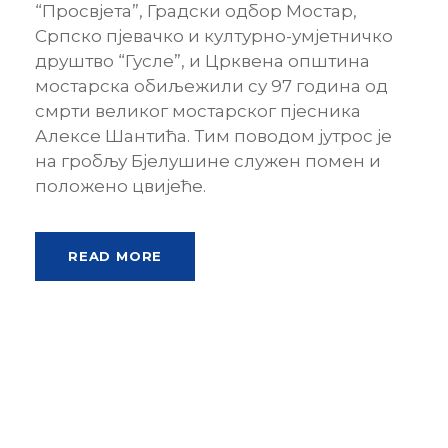
“Просвјета”, Градски одбор Мостар,
Српско пјевачко и културно-умјетничко
друштво “Гусле”, и Црквена општина
мостарска обиљежили су 97 година од
смрти великог мостарског пјесника
Алексе Шантића. Тим поводом јутрос је
на гробљу Бјелушине служен помен и
положено цвијеће.
READ MORE