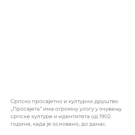
Српско просвјетно и културно друштво
„Просвјета“ има огромну улогу у очувању
српске културе и идентитета од 1902.
године, када је основано, до данас.