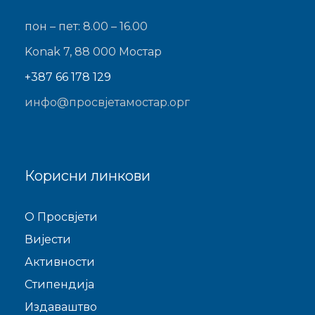
пон – пет: 8.00 – 16.00
Konak 7, 88 000 Мостар
+387 66 178 129
инфо@просвјетамостар.орг
Корисни линкови
O Просвјети
Виjести
Активности
Стипендија
Издаваштво