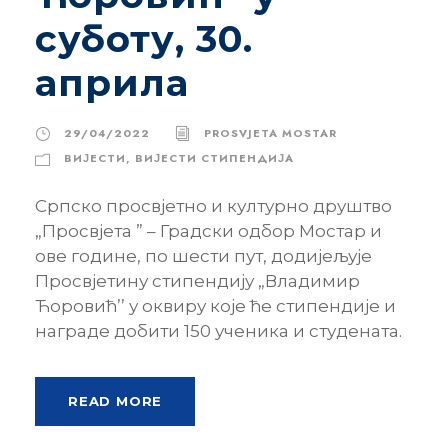
суботу, 30.
априла
29/04/2022
PROSVJETA MOSTAR
ВИЈЕСТИ
,
ВИЈЕСТИ CТИПЕНДИЈА
Српско просвјетно и културно друштво
„Просвјета ” – Градски одбор Мостар и
ове године, по шести пут, додијељује
Просвјетину стипендију „Владимир
Ћоровић’’ у оквиру које ће стипендије и
награде добити 150 ученика и студената.
READ MORE