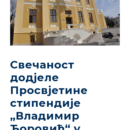
Свечаност
додјеле
Просвјетине
стипендије
„Владимир
Ћоровић“ у