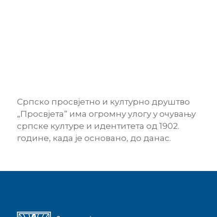
Српско просвјетно и културно друштво
„Просвјета“ има огромну улогу у очувању
српске културе и идентитета од 1902.
године, када је основано, до данас.