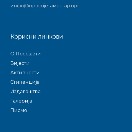
инфо@просвјетамостар.орг
Корисни линкови
O Просвјети
Виjести
Активности
Стипендија
Издаваштво
Галерија
Писмо