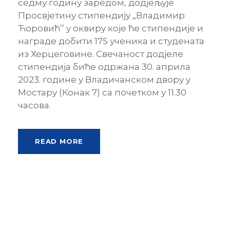
седму годину заредом, додјељује
Просвјетину стипендију „Владимир
Ћоровић’’ у оквиру које ће стипендије и
награде добити 175 ученика и студената
из Херцеговине. Свечаност додјеле
стипендија биће одржана 30. априла
2023. године у Владичанском двору у
Мостару (Конак 7) са почетком у 11.30
часова.
READ MORE