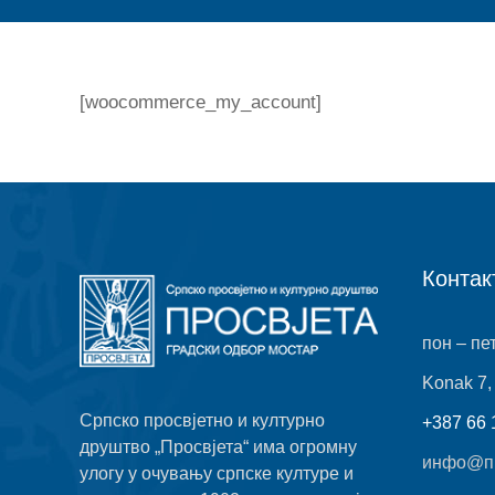
[woocommerce_my_account]
Контак
пон – пет
Konak 7,
Српско просвјетно и културно
+387 66 
друштво „Просвјета“ има огромну
инфо@пр
улогу у очувању српске културе и