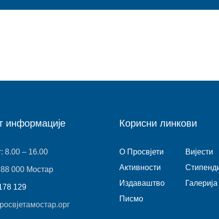
т информације
Корисни линкови
: 8.00 – 16.00
O Просвјети
Виjести
Активности
Стипенди
 88 000 Мостар
Издаваштво
Галерија
178 129
Писмо
освјетамостар.орг