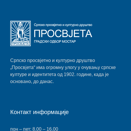
Српско просвјетно и културно друштво
„Просвјета“ има огромну улогу у очувању српске
културе и идентитета од 1902. године, када је
основано, до данас.
Контакт информације
пон – пет: 8.00 – 16.00