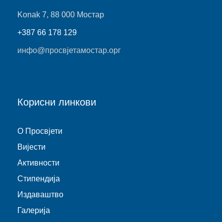
Konak 7, 88 000 Мостар
+387 66 178 129
инфо@просвјетамостар.орг
Корисни линкови
O Просвјети
Виjести
Активности
Стипендија
Издаваштво
Галерија