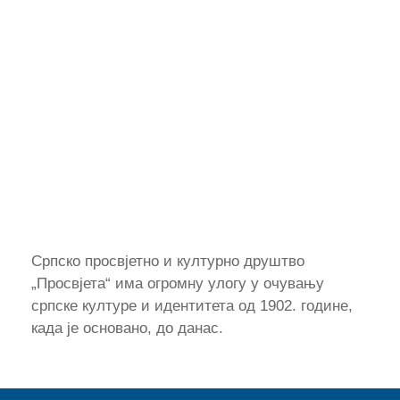
Српско просвјетно и културно друштво
„Просвјета“ има огромну улогу у очувању
српске културе и идентитета од 1902. године,
када је основано, до данас.