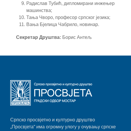
Радислав Тубић, дипломирани инжењер
машинства;
Тања Чворо, професор српског језика;
Вања Бјелица Чабрило, новинар.
Секретар Друштва:
Борис Антељ
Српско просвјетно и културно друштво
„Просвјета“ има огромну улогу у очувању српске