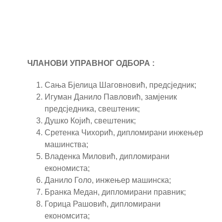
ЧЛАНОВИ УПРАВНОГ ОДБОРА :
Сања Бјелица Шаговновић, предсједник;
Игуман Данило Павловић, замјеник
предсједника, свештеник;
Душко Којић, свештеник;
Сретенка Чихорић, дипломирани инжењер
машинства;
Владенка Миловић, дипломирани
економиста;
Данило Голо, инжењер машинска;
Бранка Медан, дипломирани правник;
Горица Рашовић, дипломирани
економсита;