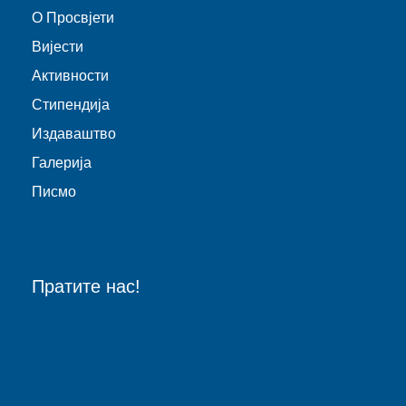
O Просвјети
Виjести
Активности
Стипендија
Издаваштво
Галерија
Писмо
Пратите нас!