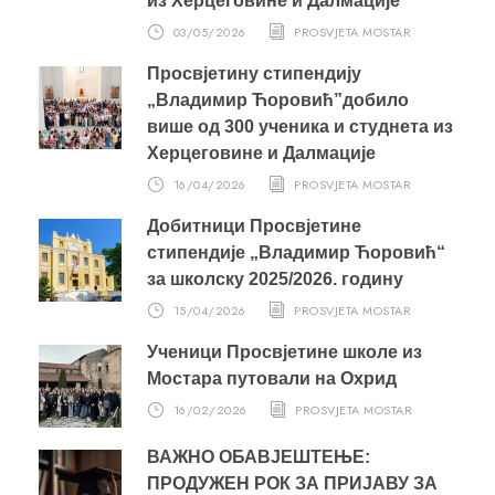
из Херцеговине и Далмације
03/05/2026
PROSVJETA MOSTAR
Просвјетину стипендију
„Владимир Ћоровић”добило
више од 300 ученика и студнета из
Херцеговине и Далмације
16/04/2026
PROSVJETA MOSTAR
Добитници Просвјетине
стипендије „Владимир Ћоровић“
за школску 2025/2026. годину
15/04/2026
PROSVJETA MOSTAR
Ученици Просвјетине школе из
Мостара путовали на Охрид
16/02/2026
PROSVJETA MOSTAR
ВАЖНО ОБАВЈЕШТЕЊЕ:
ПРОДУЖЕН РОК ЗА ПРИЈАВУ ЗА