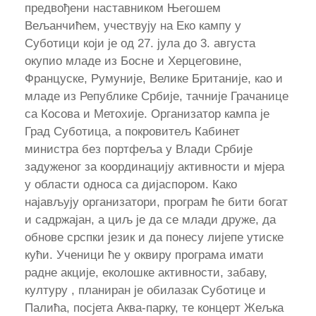
предвођени наставником Његошем
Вељанчићем, учествују на Еко кампу у
Суботици који је од 27. јула до 3. августа
окупио младе из Босне и Херцеговине,
Француске, Румуније, Велике Британије, као и
младе из Републике Србије, тачније Грачанице
са Косова и Метохије. Организатор кампа је
Град Суботица, а покровитељ Кабинет
министра без портфеља у Влади Србије
задуженог за координацију активности и мјера
у области односа са дијаспором. Како
најављују организатори, програм ће бити богат
и садржајан, а циљ је да се млади друже, да
обнове срспки језик и да понесу лијепе утиске
кући. Ученици ће у оквиру програма имати
радне акције, еколошке активности, забаву,
културу , планиран је обилазак Суботице и
Палића, посјета Аква-парку, те концерт Жељка