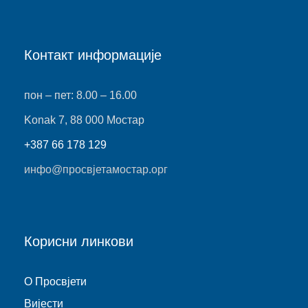
Контакт информације
пон – пет: 8.00 – 16.00
Konak 7, 88 000 Мостар
+387 66 178 129
инфо@просвјетамостар.орг
Корисни линкови
O Просвјети
Виjести