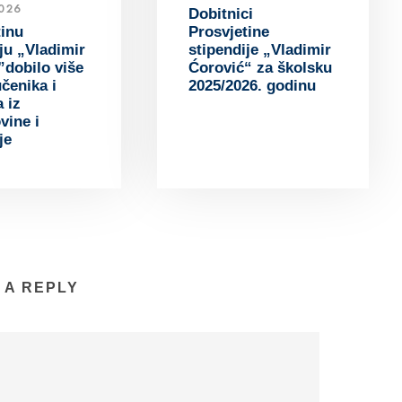
026
Dobitnici
tinu
Prosvjetine
ju „Vladimir
stipendije „Vladimir
”dobilo više
Ćorović“ za školsku
čenika i
2025/2026. godinu
 iz
vine i
je
 A REPLY