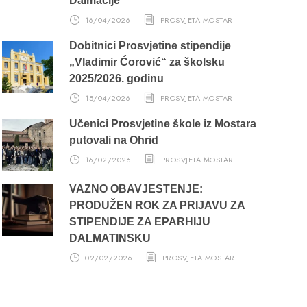
Dalmacije
16/04/2026
PROSVJETA MOSTAR
Dobitnici Prosvjetine stipendije
„Vladimir Ćorović“ za školsku
2025/2026. godinu
15/04/2026
PROSVJETA MOSTAR
Učenici Prosvjetine škole iz Mostara
putovali na Ohrid
16/02/2026
PROSVJETA MOSTAR
VAŽNO OBAVJEŠTENJE:
PRODUŽEN ROK ZA PRIJAVU ZA
STIPENDIJE ZA EPARHIJU
DALMATINSKU
02/02/2026
PROSVJETA MOSTAR