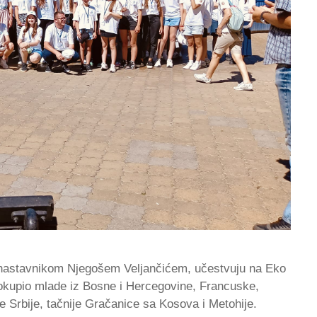
i nastavnikom Njegošem Veljančićem, učestvuju na Eko
a okupio mlade iz Bosne i Hercegovine, Francuske,
ke Srbije, tačnije Gračanice sa Kosova i Metohije.