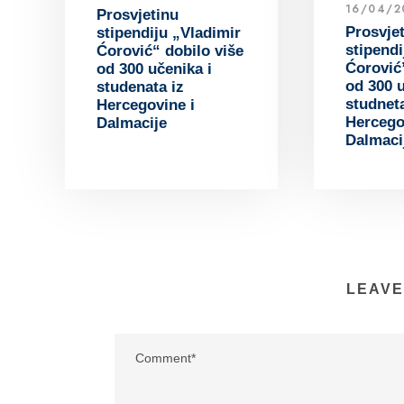
16/04/2
Prosvjetinu
Prosvje
stipendiju „Vladimir
stipendi
Ćorović“ dobilo više
Ćorović
od 300 učenika i
od 300 u
studenata iz
studneta
Hercegovine i
Hercego
Dalmacije
Dalmaci
LEAVE